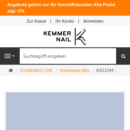
Angebote gelten nur für Geschäftskunden. Alle Preise
zzgl. USt.
Zur Kasse
Ihr Konto
Anmelden
S
Navigation
Startseite
STANDARD LINE
Hartmetall Bits
K0225M