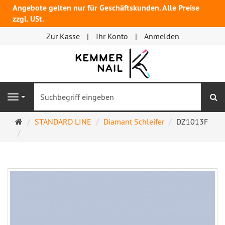
Angebote gelten nur für Geschäftskunden. Alle Preise
zzgl. USt.
Zur Kasse
Ihr Konto
Anmelden
S
Navigation
Startseite
STANDARD LINE
Diamant Schleifer
DZ1013F