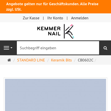
Angebote gelten nur für Geschäftskunden. Alle Preise
zzgl. USt.
Zur Kasse
Ihr Konto
Anmelden
S
Navigation
Startseite
STANDARD LINE
Keramik Bits
CB0602C