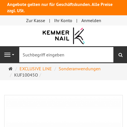
Angebote gelten nur für Geschäftskunden. Alle Preise
zzgl. USt.
Zur Kasse
Ihr Konto
Anmelden
S
Navigation
Startseite
EXCLUSIVE LINE
Sonderanwendungen
KUF10045O